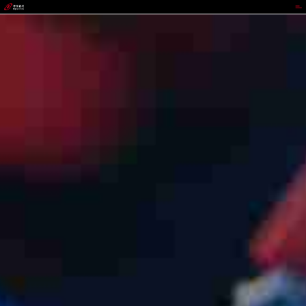
尊时凯龙人生就博