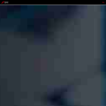
尊时凯龙人生就博